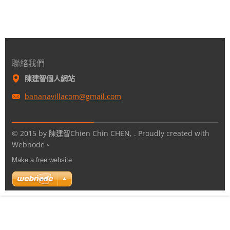
聯絡我們
陳建智個人網站
bananavi
llacom@g
mail.com
© 2015 by 陳建智Chien Chin CHEN, . Proudly created with
Webnode。
Make a free website