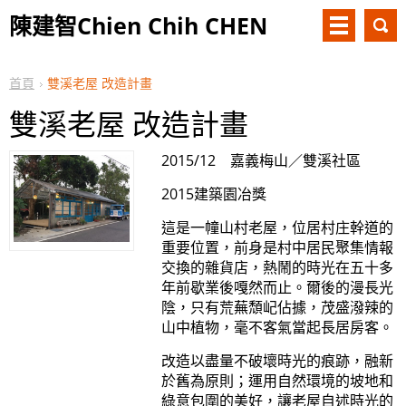
陳建智Chien Chih CHEN
首頁
雙溪老屋 改造計畫
雙溪老屋 改造計畫
2015/12 嘉義梅山／雙溪社區
2015建築園冶獎
這是一幢山村老屋，位居村庄幹道的
重要位置，前身是村中居民聚集情報
交換的雜貨店，熱鬧的時光在五十多
年前歇業後嘎然而止。爾後的漫長光
陰，只有荒蕪頹屺佔據，茂盛潑辣的
山中植物，毫不客氣當起長居房客。
改造以盡量不破壞時光的痕跡，融新
於舊為原則；運用自然環境的坡地和
綠意包圍的美好，讓老屋自述時光的